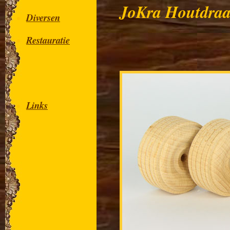
JoKra Houtdraa
Diversen
Restauratie
Links