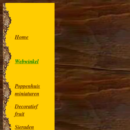
Home
Webwinkel
Poppenhuis
miniaturen
Decoratief
fruit
Sieraden