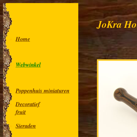
JoKra Ho
Home
Webwinkel
Poppenhuis miniaturen
Decoratief
fruit
Sieraden