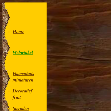
Home
Webwinkel
Poppenhuis
miniaturen
Decoratief
fruit
Sieraden