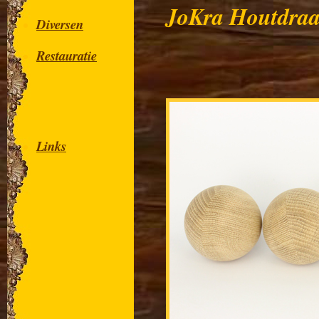
JoKra Houtdraa
Diversen
Restauratie
Links