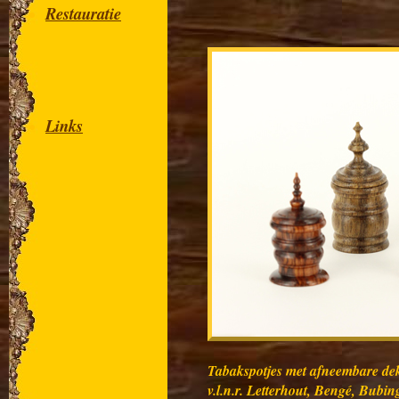
Restauratie
Links
Tabakspotjes met afneembare de
v.l.n.r. Letterhout, Bengé, Bubi