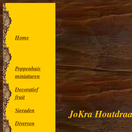
Home
Poppenhuis
miniaturen
Decoratief
fruit
Sieraden
JoKra Houtdraa
Diversen