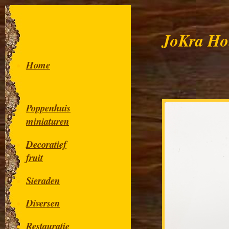
JoKra Ho
Home
Poppenhuis
miniaturen
Decoratief
fruit
Sieraden
Diversen
Restauratie