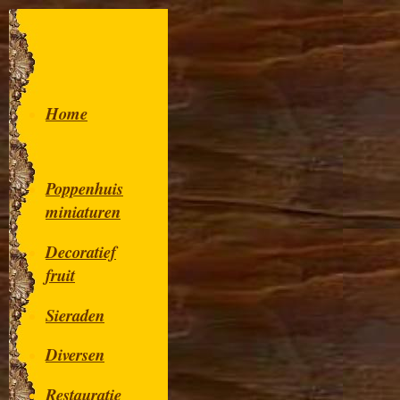
Home
Poppenhuis
miniaturen
Decoratief
fruit
Sieraden
Diversen
Restauratie