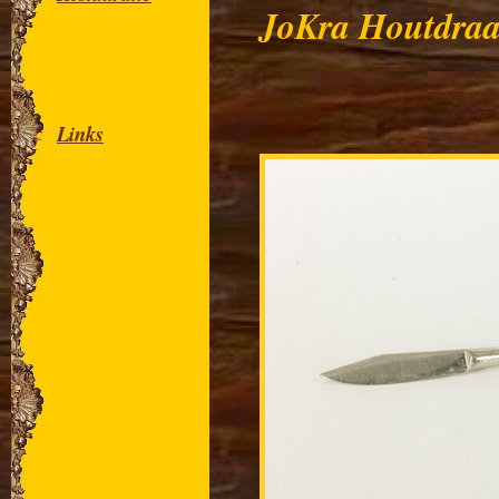
JoKra Houtdraa
Links